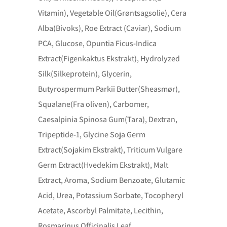
Vitamin), Vegetable Oil(Grøntsagsolie), Cera
Alba(Bivoks), Roe Extract (Caviar), Sodium
PCA, Glucose, Opuntia Ficus-Indica
Extract(Figenkaktus Ekstrakt), Hydrolyzed
Silk(Silkeprotein), Glycerin,
Butyrospermum Parkii Butter(Sheasmør),
Squalane(Fra oliven), Carbomer,
Caesalpinia Spinosa Gum(Tara), Dextran,
Tripeptide-1, Glycine Soja Germ
Extract(Sojakim Ekstrakt), Triticum Vulgare
Germ Extract(Hvedekim Ekstrakt), Malt
Extract, Aroma, Sodium Benzoate, Glutamic
Acid, Urea, Potassium Sorbate, Tocopheryl
Acetate, Ascorbyl Palmitate, Lecithin,
Rosmarinus Officinalis Leaf