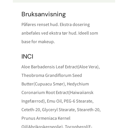
Bruksanvisning
Påføres renset hud. Ekstra dosering
anbefales ved ekstra tør hud. Ideell som
base for makeup.
INCI
Aloe Barbadensis Leaf Extract(Aloe Vera),
Theobroma Grandiflorum Seed
Butter(Cupuacu Smør), Hedychium
Coronarium Root Extract(Haiwaiiansk
Ingefærrod), Emu Oil, PEG-6 Stearate,
Ceteth-20, Glyceryl Stearate, Steareth-20,
Prunus Armeniaca Kernel
Oil(Abrikoskerneolie), Tocopherol(E-